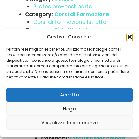
Pilates pre-post parto
Category:
Corsi di Formazione
Corsi di Formazione Istruttori
Category:
Kids Workshop
Gestisci Consenso
Category:
News ed EVenti
Inizia il 2017 all’insegna del
Per fornire le migliori esperienze, utilizziamo tecnologie come i
benessere! Approfitta della
cookie per memorizzare e/o accedere alle informazioni del
promozione di Gennaio!
dispositivo. Il consenso a queste tecnologie ci permetterà di
elaborare dati come il comportamento di navigazione o ID unici
Novità Natale 2016! Gift Card e
su questo sito. Non acconsentire o ritirare il consenso può influire
Trattamenti Shiatsu! Chiamaci al
negativamente su alcune caratteristiche e funzioni.
n° 06/64760375
Category:
Pilates
Accetta
Category:
I Nostri Corsi Pilates
Lezioni Individuali
Nega
Lezioni Duetto
Reformer di Gruppo
Visualizza le preferenze
Total barre di gruppo
Category:
Circuito Macchinari